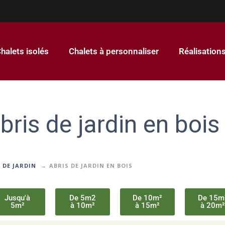
halets isolés
Chalets à personnaliser
Réalisation
bris de jardin en bois
 DE JARDIN
ABRIS DE JARDIN EN BOIS
Jusqu'à
De 5m2
De 10m²
De 15m
5m²
à 10m²
à 15m²
à 20m²