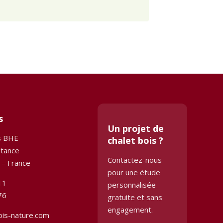
s
Un projet de
s BHE
chalet bois ?
stance
Contactez-nous
 – France
pour une étude
11
personnalisée
76
gratuite et sans
engagement.
ois-nature.com