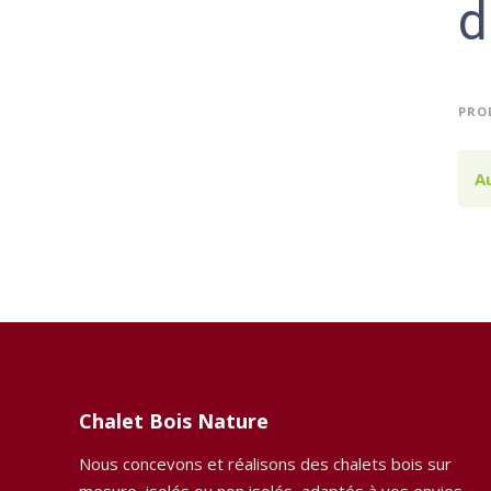
d
PROD
A
Chalet Bois Nature
Nous concevons et réalisons des chalets bois sur