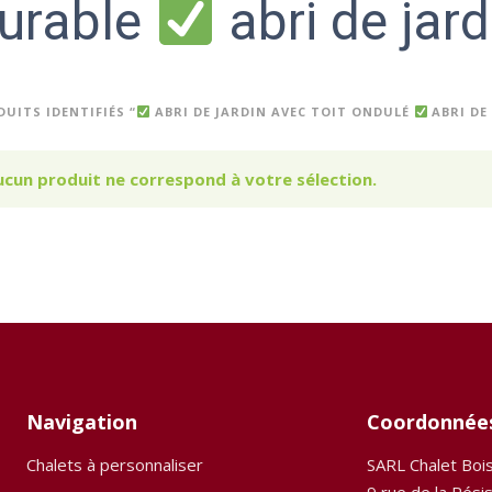
urable
abri de jard
UITS IDENTIFIÉS “
ABRI DE JARDIN AVEC TOIT ONDULÉ
ABRI DE
ucun produit ne correspond à votre sélection.
Navigation
Coordonnée
Chalets à personnaliser
SARL Chalet Boi