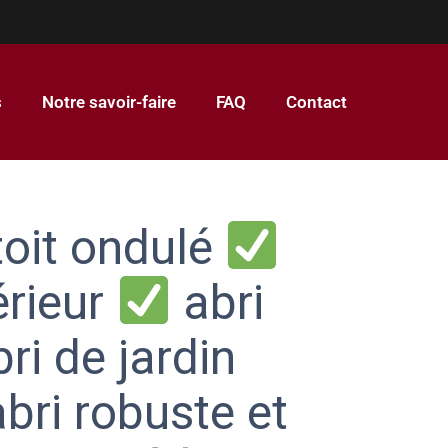
s
Notre savoir-faire
FAQ
Contact
toit ondulé
érieur
abri
ri de jardin
bri robuste et