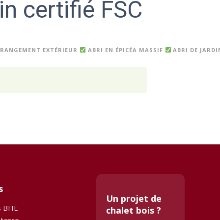
in certifié FSC
 RANGEMENT EXTÉRIEUR
ABRI EN ÉPICÉA MASSIF
ABRI DE JARD
s
Un projet de
s BHE
chalet bois ?