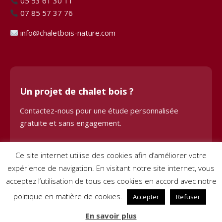
05 53 61 30 11
07 85 57 37 76
info@chaletbois-nature.com
Un projet de chalet bois ?
Contactez-nous pour une étude personnalisée
gratuite et sans engagement.
Demander une étude
Ce site internet utilise des cookies afin d’améliorer votre
expérience de navigation. En visitant notre site internet, vous
acceptez l’utilisation de tous ces cookies en accord avec notre
politique en matière de cookies.
Accepter
Refuser
© 2024 Chalet Bois BHE. Tous droits réservés. Site créé par
Pignon
En savoir plus
sur Net
–
Mentions légales
–
Conditions générales de vente