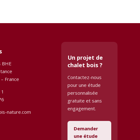
s
Un projet de
s BHE
chalet bois ?
stance
Contactez-nous
 – France
pour une étude
11
personnalisée
76
gratuite et sans
engagement.
ois-nature.com
Demander
une étude