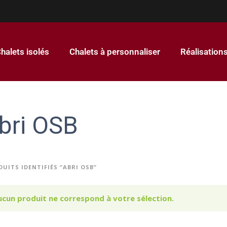
halets isolés
Chalets à personnaliser
Réalisation
bri OSB
UITS IDENTIFIÉS “ABRI OSB”
ucun produit ne correspond à votre sélection.