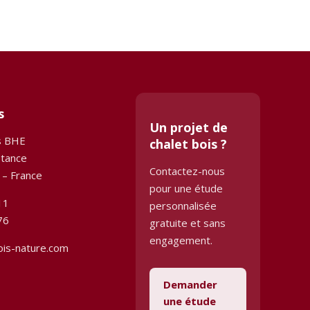
s
Un projet de
s BHE
chalet bois ?
stance
Contactez-nous
 – France
pour une étude
11
personnalisée
76
gratuite et sans
engagement.
ois-nature.com
Demander
une étude