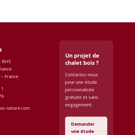
s
Un projet de
s BHE
chalet bois ?
stance
Contactez-nous
 – France
pour une étude
11
personnalisée
76
gratuite et sans
engagement.
ois-nature.com
Demander
une étude