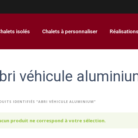
halets isolés
Chalets à personnaliser
Réalisation
bri véhicule alumini
DUITS IDENTIFIÉS “ABRI VÉHICULE ALUMINIUM”
ucun produit ne correspond à votre sélection.