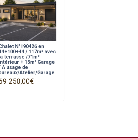
Chalet N°190426 en
44+100+44 / 117m² avec
la terrasse /71m²
intérieur + 15m² Garage
/ A usage de
bureaux/Atelier/Garage
69 250,00
€