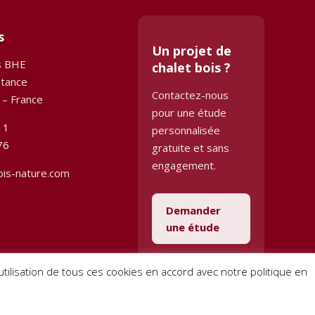
s
Un projet de
s BHE
chalet bois ?
stance
Contactez-nous
 – France
pour une étude
11
personnalisée
76
gratuite et sans
engagement.
ois-nature.com
Demander
une étude
l’utilisation de tous ces cookies en accord avec notre politique en
Conditions générales de vente