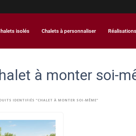
halets isolés
Chalets à personnaliser
Réalisation
halet à monter soi-
DUITS IDENTIFIÉS “CHALET À MONTER SOI-MÊME”