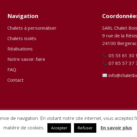
Navigation
Coordonnée
Chalets à personnaliser
SARL Chalet Boi
9 rue de la Rési
Chalets isolés
24100 Bergerac
Réalisations
05 53 61 30 
Notre savoir-faire
07 85 57 37 
FAQ
info@chaletb
Contact
ence de navigation. En visitant notre site internet, vous acceptez 
matière de cookies.
En savoir plus
Accepter
Refuser
 droits réservés. Site créé par
Pignon sur Net
–
Mentions légales
–