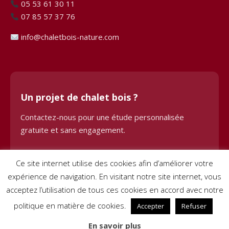
05 53 61 30 11
07 85 57 37 76
info@chaletbois-nature.com
Un projet de chalet bois ?
Contactez-nous pour une étude personnalisée
gratuite et sans engagement.
Demander une étude
Ce site internet utilise des cookies afin d’améliorer votre
expérience de navigation. En visitant notre site internet, vous
acceptez l’utilisation de tous ces cookies en accord avec notre
politique en matière de cookies.
Accepter
Refuser
© 2024 Chalet Bois BHE. Tous droits réservés. Site créé par
Pignon
En savoir plus
sur Net
–
Mentions légales
–
Conditions générales de vente