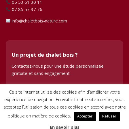
05 53 61 30 11
07 85 57 37 76
info@chaletbois-nature.com
Un projet de chalet bois ?
Contactez-nous pour une étude personnalisée
gratuite et sans engagement.
Demander une étude
Ce site internet utilise des cookies afin d’améliorer votre
expérience de navigation. En visitant notre site internet, vous
acceptez l’utilisation de tous ces cookies en accord avec notre
politique en matière de cookies.
Accepter
Refuser
© 2024 Chalet Bois BHE. Tous droits réservés. Site créé par
Pignon
En savoir plus
sur Net
–
Mentions légales
–
Conditions générales de vente