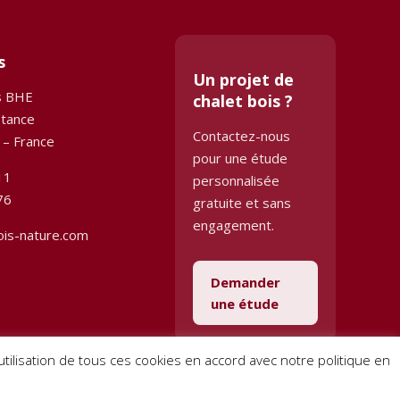
s
Un projet de
s BHE
chalet bois ?
stance
Contactez-nous
 – France
pour une étude
11
personnalisée
76
gratuite et sans
engagement.
ois-nature.com
Demander
une étude
l’utilisation de tous ces cookies en accord avec notre politique en
Conditions générales de vente