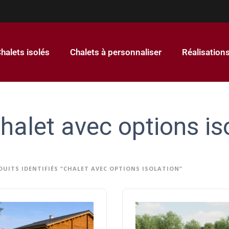
halets isolés
Chalets à personnaliser
Réalisation
halet avec options is
DUITS IDENTIFIÉS “CHALET AVEC OPTIONS ISOLATION”