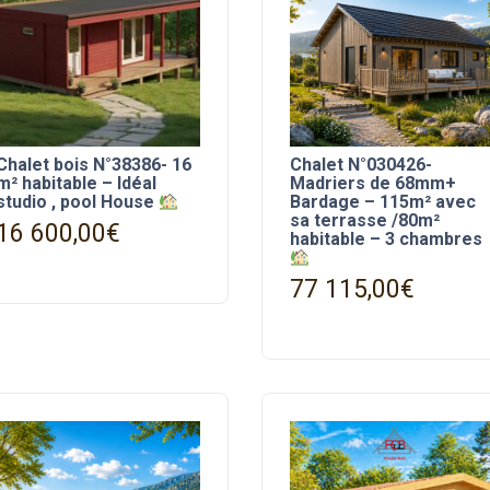
Chalet bois N°38386- 16
Chalet N°030426-
m² habitable – Idéal
Madriers de 68mm+
Bardage – 115m² avec
studio , pool House
sa terrasse /80m²
16 600,00
€
habitable – 3 chambres
77 115,00
€