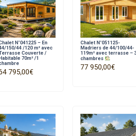
Chalet N°041225 – En
Chalet N°051125-
44/150/44 /120 m² avec
Madriers de 44/100/44-
Terrasse Couverte /
119m² avec terrasse – 
Habitable 70m² /1
chambres
chambre
77 950,00
€
64 795,00
€