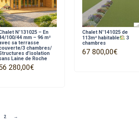
Chalet N°131025 – En
Chalet N°141025 de
44/100/44 mm – 96 m²
113m² habitable
3
avec sa terrasse
chambres
couverte/3 chambres/
67 800,00
€
Structures d’isolation
sans Laine de Roche
56 280,00
€
2
→