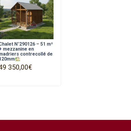
Chalet N°290126 – 51 m²
+ mezzanine en
madriers contrecollé de
120mm
49 350,00
€