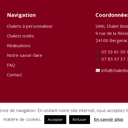
Navigation
Coordonnée
Chalets à personnaliser
SARL Chalet Boi
9 rue de la Rési
Chalets isolés
24100 Bergerac
Réalisations
05 53 61 30 
Notre savoir-faire
07 85 57 37 
FAQ
info@chaletb
Contact
ence de navigation. En visitant notre site internet, vous acceptez 
matière de cookies.
En savoir plus
Accepter
Refuser
 droits réservés. Site créé par
Pignon sur Net
–
Mentions légales
–