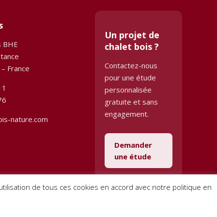
s
Un projet de
s BHE
chalet bois ?
stance
Contactez-nous
 – France
pour une étude
11
personnalisée
76
gratuite et sans
engagement.
ois-nature.com
Demander
une étude
l’utilisation de tous ces cookies en accord avec notre politique en
Conditions générales de vente