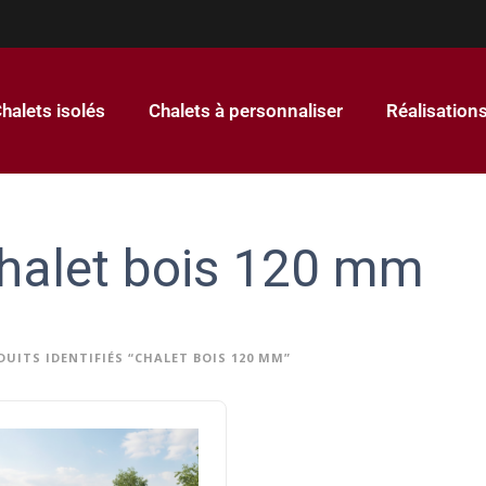
halets isolés
Chalets à personnaliser
Réalisation
halet bois 120 mm
DUITS IDENTIFIÉS “CHALET BOIS 120 MM”