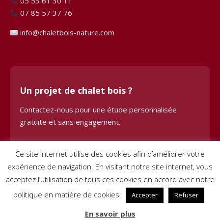
05 53 61 30 11
07 85 57 37 76
info@chaletbois-nature.com
Un projet de chalet bois ?
Contactez-nous pour une étude personnalisée
gratuite et sans engagement.
Demander une étude
Ce site internet utilise des cookies afin d’améliorer votre
expérience de navigation. En visitant notre site internet, vous
acceptez l’utilisation de tous ces cookies en accord avec notre
politique en matière de cookies.
Accepter
Refuser
© 2024 Chalet Bois BHE. Tous droits réservés. Site créé par
Pignon
En savoir plus
sur Net
–
Mentions légales
–
Conditions générales de vente