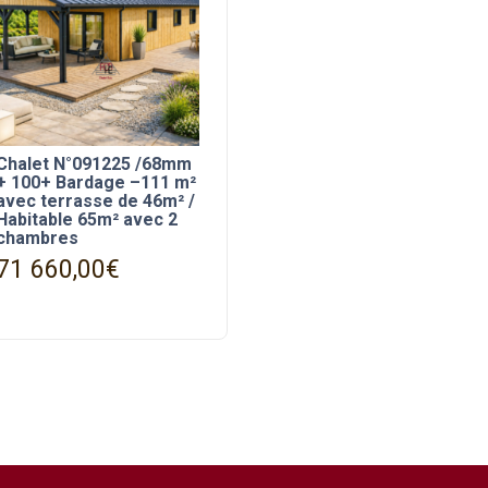
Chalet N°091225 /68mm
+ 100+ Bardage –111 m²
avec terrasse de 46m² /
Habitable 65m² avec 2
chambres
71 660,00
€