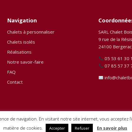
Navigation
Coordonnée
Chalets à personnaliser
SARL Chalet Boi
9 rue de la Rési
Chalets isolés
24100 Bergerac
Réalisations
05 53 61 30 
Notre savoir-faire
07 85 57 37 
FAQ
info@chaletb
Contact
ence de navigation. En visitant notre site internet, vous acceptez 
matière de cookies.
En savoir plus
Accepter
Refuser
 droits réservés. Site créé par
Pignon sur Net
–
Mentions légales
–