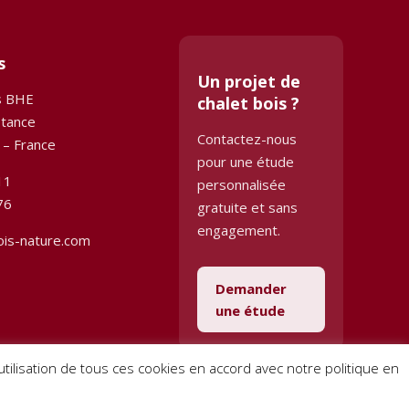
s
Un projet de
s BHE
chalet bois ?
stance
Contactez-nous
 – France
pour une étude
11
personnalisée
76
gratuite et sans
engagement.
ois-nature.com
Demander
une étude
l’utilisation de tous ces cookies en accord avec notre politique en
Conditions générales de vente