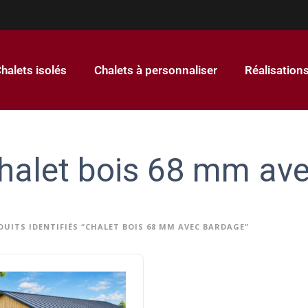
halets isolés
Chalets à personnaliser
Réalisation
halet bois 68 mm av
DUITS IDENTIFIÉS “CHALET BOIS 68 MM AVEC BARDAGE”