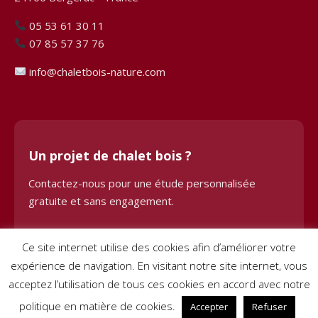
05 53 61 30 11
07 85 57 37 76
info@chaletbois-nature.com
Un projet de chalet bois ?
Contactez-nous pour une étude personnalisée
gratuite et sans engagement.
Demander une étude
Ce site internet utilise des cookies afin d’améliorer votre
expérience de navigation. En visitant notre site internet, vous
acceptez l’utilisation de tous ces cookies en accord avec notre
politique en matière de cookies.
Accepter
Refuser
© 2024 Chalet Bois BHE. Tous droits réservés. Site créé par
Pignon