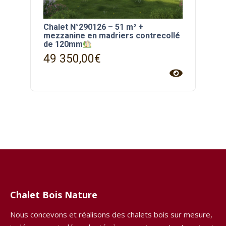
Chalet N°290126 – 51 m² +
mezzanine en madriers contrecollé
de 120mm
49 350,00
€
Chalet Bois Nature
Nous concevons et réalisons des chalets bois sur mesure,