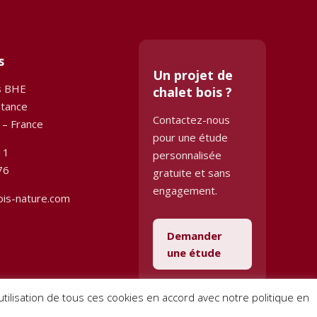
s
Un projet de
s BHE
chalet bois ?
stance
Contactez-nous
 – France
pour une étude
11
personnalisée
76
gratuite et sans
engagement.
ois-nature.com
Demander
une étude
l’utilisation de tous ces cookies en accord avec notre politique en