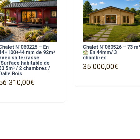
Chalet N°060225 – En
Chalet N°060526 – 73 m
44+100+44 mm de 92m²
En 44mm/ 3
avec sa terrasse
chambres
/Surface habitable de
35 000,00
€
53.5m² / 2 chambres /
Dalle Bois
56 310,00
€