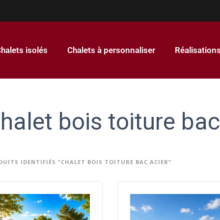
halets isolés
Chalets à personnaliser
Réalisation
halet bois toiture bac
UITS IDENTIFIÉS “CHALET BOIS TOITURE BAC ACIER”