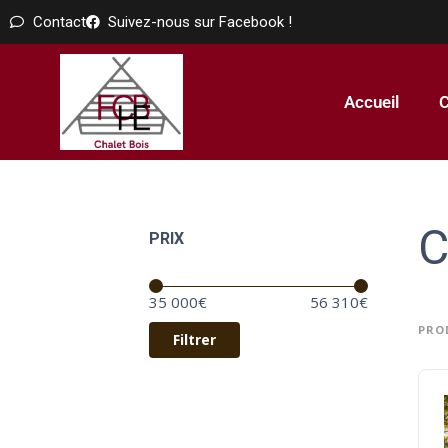
Contact
Suivez-nous sur Facebook !
Accueil
C
C
PRIX
Prix :
—
35 000€
56 310€
PROD
Filtrer