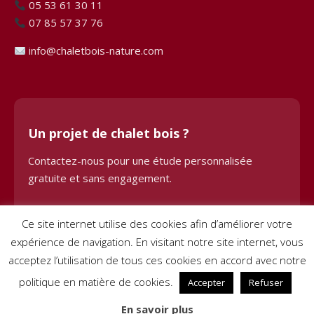
05 53 61 30 11
07 85 57 37 76
info@chaletbois-nature.com
Un projet de chalet bois ?
Contactez-nous pour une étude personnalisée
gratuite et sans engagement.
Demander une étude
Ce site internet utilise des cookies afin d’améliorer votre
expérience de navigation. En visitant notre site internet, vous
acceptez l’utilisation de tous ces cookies en accord avec notre
politique en matière de cookies.
Accepter
Refuser
© 2024 Chalet Bois BHE. Tous droits réservés. Site créé par
Pignon
En savoir plus
sur Net
–
Mentions légales
–
Conditions générales de vente