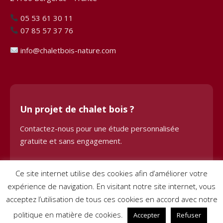
05 53 61 30 11
07 85 57 37 76
info@chaletbois-nature.com
Un projet de chalet bois ?
Contactez-nous pour une étude personnalisée
gratuite et sans engagement.
Demander une étude
Ce site internet utilise des cookies afin d’améliorer votre
expérience de navigation. En visitant notre site internet, vous
acceptez l’utilisation de tous ces cookies en accord avec notre
politique en matière de cookies.
Accepter
Refuser
© 2024 Chalet Bois BHE. Tous droits réservés. Site créé par
Pignon