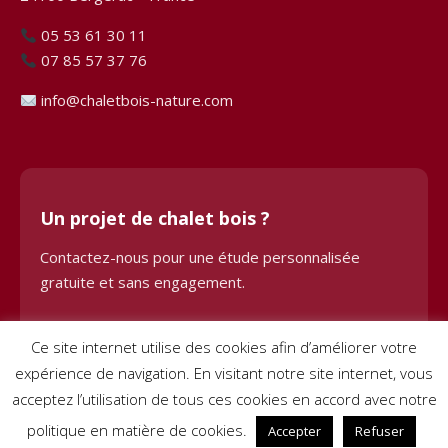
05 53 61 30 11
07 85 57 37 76
info@chaletbois-nature.com
Un projet de chalet bois ?
Contactez-nous pour une étude personnalisée
gratuite et sans engagement.
Demander une étude
Ce site internet utilise des cookies afin d’améliorer votre
expérience de navigation. En visitant notre site internet, vous
acceptez l’utilisation de tous ces cookies en accord avec notre
politique en matière de cookies.
Accepter
Refuser
© 2024 Chalet Bois BHE. Tous droits réservés. Site créé par
Pignon