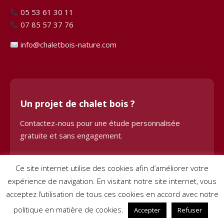
05 53 61 30 11
07 85 57 37 76
info@chaletbois-nature.com
Un projet de chalet bois ?
Contactez-nous pour une étude personnalisée
gratuite et sans engagement.
Demander une étude
Ce site internet utilise des cookies afin d’améliorer votre
expérience de navigation. En visitant notre site internet, vous
acceptez l’utilisation de tous ces cookies en accord avec notre
politique en matière de cookies.
Accepter
Refuser
© 2024 Chalet Bois BHE. Tous droits réservés. Site créé par
Pignon