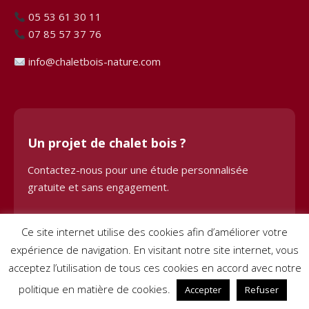
05 53 61 30 11
07 85 57 37 76
info@chaletbois-nature.com
Un projet de chalet bois ?
Contactez-nous pour une étude personnalisée
gratuite et sans engagement.
Demander une étude
Ce site internet utilise des cookies afin d’améliorer votre
expérience de navigation. En visitant notre site internet, vous
acceptez l’utilisation de tous ces cookies en accord avec notre
politique en matière de cookies.
Accepter
Refuser
© 2024 Chalet Bois BHE. Tous droits réservés. Site créé par
Pignon