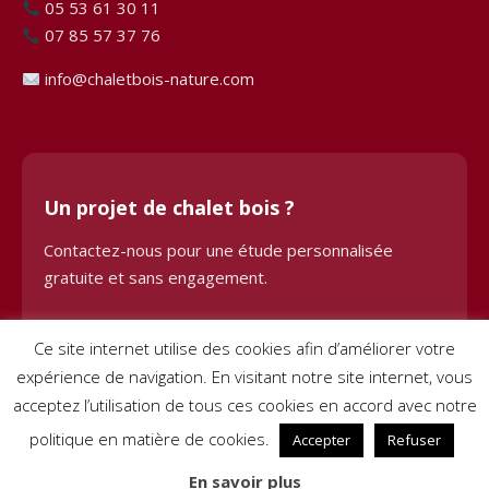
05 53 61 30 11
07 85 57 37 76
info@chaletbois-nature.com
Un projet de chalet bois ?
Contactez-nous pour une étude personnalisée
gratuite et sans engagement.
Demander une étude
Ce site internet utilise des cookies afin d’améliorer votre
expérience de navigation. En visitant notre site internet, vous
acceptez l’utilisation de tous ces cookies en accord avec notre
politique en matière de cookies.
Accepter
Refuser
© 2024 Chalet Bois BHE. Tous droits réservés. Site créé par
Pignon
En savoir plus
sur Net
–
Mentions légales
–
Conditions générales de vente