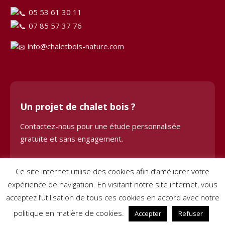
05 53 61 30 11
07 85 57 37 76
info@chaletbois-nature.com
Un projet de chalet bois ?
Contactez-nous pour une étude personnalisée
gratuite et sans engagement.
Demander une étude
Ce site internet utilise des cookies afin d’améliorer votre
expérience de navigation. En visitant notre site internet, vous
acceptez l’utilisation de tous ces cookies en accord avec notre
politique en matière de cookies.
Accepter
Refuser
© 2024 Chalet Bois BHE. Tous droits réservés. Site créé par
Pignon