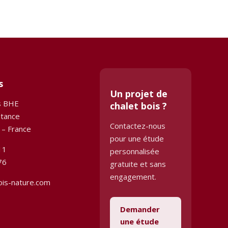
s
Un projet de
s BHE
chalet bois ?
stance
Contactez-nous
 – France
pour une étude
11
personnalisée
76
gratuite et sans
engagement.
ois-nature.com
Demander
une étude