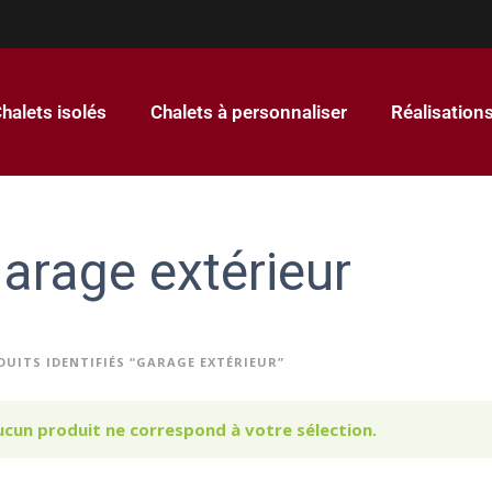
halets isolés
Chalets à personnaliser
Réalisation
arage extérieur
DUITS IDENTIFIÉS “GARAGE EXTÉRIEUR”
ucun produit ne correspond à votre sélection.