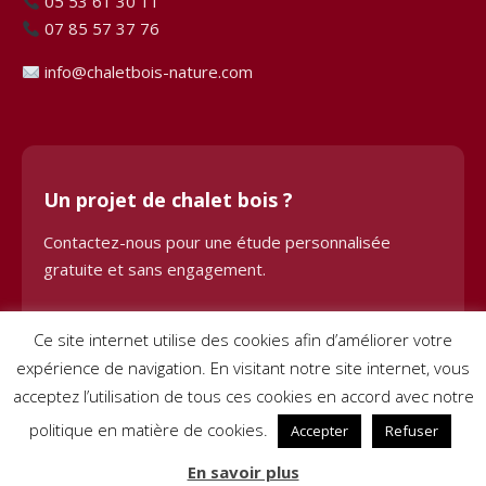
05 53 61 30 11
07 85 57 37 76
info@chaletbois-nature.com
Un projet de chalet bois ?
Contactez-nous pour une étude personnalisée
gratuite et sans engagement.
Demander une étude
Ce site internet utilise des cookies afin d’améliorer votre
expérience de navigation. En visitant notre site internet, vous
acceptez l’utilisation de tous ces cookies en accord avec notre
politique en matière de cookies.
Accepter
Refuser
© 2024 Chalet Bois BHE. Tous droits réservés. Site créé par
Pignon
En savoir plus
sur Net
–
Mentions légales
–
Conditions générales de vente