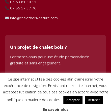
05 53 61 30 11
07 85 57 37 76
info@chaletbois-nature.com
Un projet de chalet bois ?
Contactez-nous pour une étude personnalisée
gratuite et sans engagement.
Demander une étude
Ce site internet utilise des cookies afin d’améliorer votre
expérience de navigation. En visitant notre site internet, vous
acceptez l’utilisation de tous ces cookies en accord avec notre
politique en matière de cookies.
Accepter
Refuser
© 2024 Chalet Bois BHE. Tous droits réservés. Site créé par
Pignon
En savoir plus
sur Net
–
Mentions légales
–
Conditions générales de vente